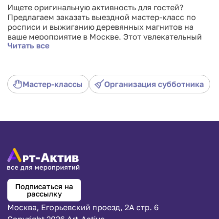
Ищете оригинальную активность для гостей?
Предлагаем заказать выездной мастер-класс по
росписи и выжиганию деревянных магнитов на
ваше мероприятие в Москве. Этот увлекательный
Читать все
творческий формат идеально впишется в
программу детского дня рождения, школьного
праздника или корпоративного тимбилдинга.
Мы предоставляем все необходимые материалы и
Мастер-классы
Организация субботника
профессиональное оборудование в аренду.
Опытные мастера покажут безопасные техники
пирографии, чтобы каждый участник смог создать
уникальный сувенир своими руками. Подарите
своим гостям яркие эмоции и памятные подарки из
натурального дерева!
Подписаться на
рассылку
Москва, Егорьевский проезд, 2А стр. 6
Copyright 2026 Art-Active