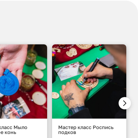
класс Мыло
Мастер класс Роспись
е конь
подков