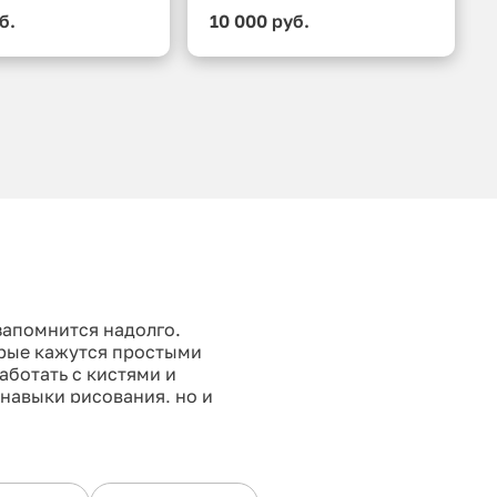
б.
10 000 руб.
 запомнится надолго.
орые кажутся простыми
аботать с кистями и
 навыки рисования, но и
ящим художником и