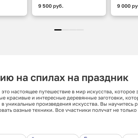
9 500 руб.
9 000 ру
ию на спилах на праздник
, это настоящее путешествие в мир искусства, которое
ые красивые и интересные деревянные заготовки, кот
 в уникальные произведения искусства. Вы научитесь р
вать разные техники. Все участники получат не только
кого процесса. Не упустите возможность стать насто
иле!