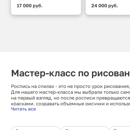
17 000 руб.
24 000 руб.
Мастер-класс по рисован
Роспись на спилах - это не просто урок рисования
Для нашего мастер-класса мы выбрали только сам
на первый взгляд, но после росписи превращаются
красками, создавать объемные рисунки и использо
Читать все
приятные воспоминания и впечатления от творчес
создать собственное произведение росписи на сп