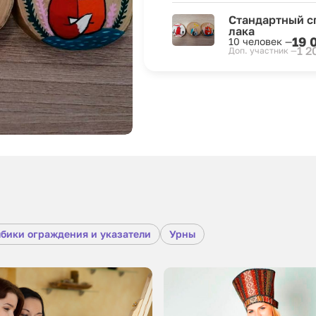
Стандартный с
лака
19 
10 человек —
1 2
Доп. участник —
бики ограждения и указатели
Урны