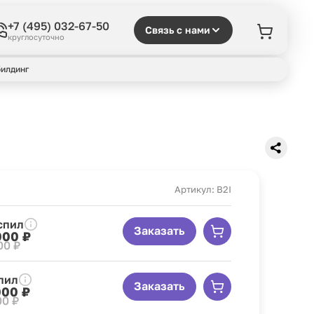
+7 (495) 032-67-50
Связь с нами
круглосуточно
илдинг
Артикул: B2I
спил
Заказать
000 ₽
00 ₽
пил
Заказать
000 ₽
00 ₽