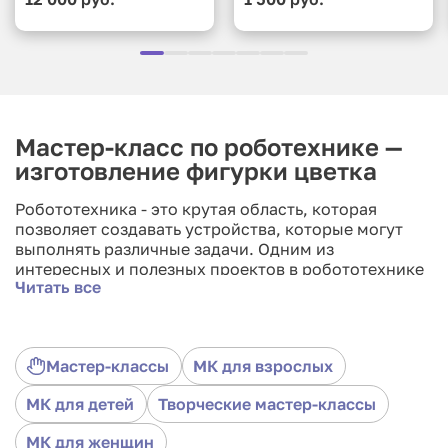
коллажами»
Мастер-класс по роботехнике —
изготовление фигурки цветка
Робототехника - это крутая область, которая
позволяет создавать устройства, которые могут
выполнять различные задачи. Одним из
интересных и полезных проектов в робототехнике
Читать все
является создание привычных предметов обихода.
Представляем вам МК по созданию фонарика в
виде цветка. В этом мастер-классе вы научитесь
процессу создания такого устройства и узнаете
Мастер-классы
МК для взрослых
какие материалы и инструменты необходимы для
этого. Под руководством опытного мастера, вы
МК для детей
Творческие мастер-классы
своими руками создадите домашний фонарик,
который заберете с собой.
МК для женщин