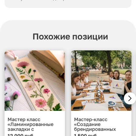
Похожие позиции
Мастер класс
Мастер-класс
«Ламинированные
«Создание
закладки с
брендированных
сухоцветами и
подушек»
12 000 руб.
1 500 руб.