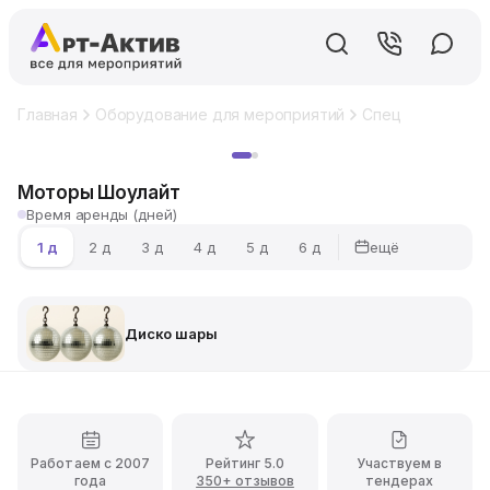
Главная
Оборудование для мероприятий
Спецэффекты
Хит
Моторы Шоулайт
Время аренды (дней)
ещё
1 д
2 д
3 д
4 д
5 д
6 д
Диско шары
Работаем с 2007
Рейтинг 5.0
Участвуем в
года
350+ отзывов
тендерах