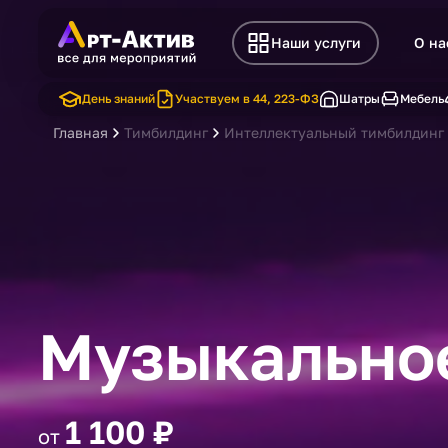
Наши услуги
О на
День знаний
Участвуем в 44, 223-ФЗ
Шатры
Мебель
Главная
Тимбилдинг
Интеллектуальный тимбилдинг
Музыкальное
1 100 ₽
от