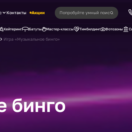
с
Контакты
Акции
Кейтеринг
Батуты
Мастер-классы
Тимбилдинг
Фотозоны
С
Игра «Музыкальное бинго»
 бинго