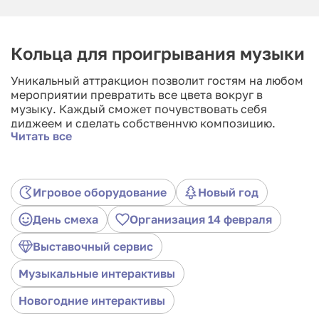
Кольца для проигрывания музыки
Уникальный аттракцион позволит гостям на любом
мероприятии превратить все цвета вокруг в
музыку. Каждый сможет почувствовать себя
диджеем и сделать собственную композицию.
Читать все
Создавать мелодии возможно не только одному
участнику, а сразу всей компанией. Механика
развлечения проста — заранее кольца
программируются на определенные звуки при
Игровое оборудование
Новый год
касании цвета. Участникам достаточно поднести
кольцо к определенному цвету, чтобы получить
День смеха
Организация 14 февраля
мелодию. Музыкальные кольца отлично подойдут
как на детский праздник, корпоратив или день
Выставочный сервис
рождения, так и на промо события. На каждый цвет
также можно задать определенные фразы
Музыкальные интерактивы
относящиеся к продукту или бренду, что
подчеркнет мероприятие.
Новогодние интерактивы