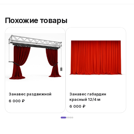
Похожие товары
Занавес раздвижной
Занавес габардин
красный 12/4 м
6 000 ₽
6 000 ₽
3