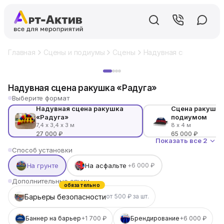
Главная
Сцены и подиумы
Сцены
Надувная сцена ракуш
Хит
Надувная сцена ракушка «Радуга»
Выберите формат
Надувная сцена ракушка
Сцена ракушка
«Радуга»
подиумом
7,4 х 3,4 х 3 м
8 х 4 м
27 000 ₽
65 000 ₽
Показать все 2
Способ установки
На грунте
На асфальте
+6 000 ₽
Дополнительные опции
обязательно
Барьеры безопасности
от 500 ₽ за шт.
Баннер на барьер
+1 700 ₽
Брендирование
+6 000 ₽