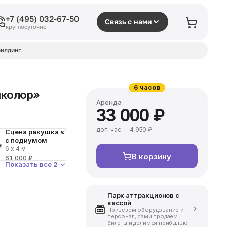
+7 (495) 032-67-50
Связь с нами
круглосуточно
илдинг
6 часов
иколор»
Аренда
33 000 ₽
доп. час — 4 950 ₽
Сцена ракушка «Триколор»
с подиумом
6 х 4 м
В корзину
61 000 ₽
Показать все 2
Парк аттракционов с
кассой
Привезём оборудование и
персонал, сами продаём
билеты и делимся прибылью