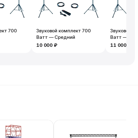
ект 700
Звуковой комплект 700
Звуковой к
Ватт — Средний
Ватт — Мак
10 000 ₽
11 000 ₽