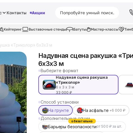
с
Контакты
Акции
Кейтеринг
Выставочные стенды
Батуты
Мастер-классы
Тимб
ушка «Триколор» 6x3x3 м
Надувная сцена ракушка «Тр
6x3x3 м
Выберите формат
Надувная сцена ракушка
«Триколор»
6 х 3 х 3 м
33 000 ₽
Способ установки
На грунте
На асфальте
+6 000 ₽
Дополнительные опции
обязательно
Барьеры безопасности
от 500 ₽ за шт.