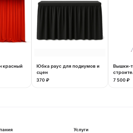
н красный
Юбка раус для подиумов и
Вышки-т
сцен
строите
370 ₽
7 500 ₽
пания
Услуги