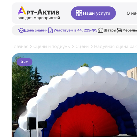
Наши услуги
О на
День знаний
Участвуем в 44, 223-ФЗ
Шатры
Мебель
Главная
Сцены и подиумы
Сцены
Надувная сцена рак
Хит