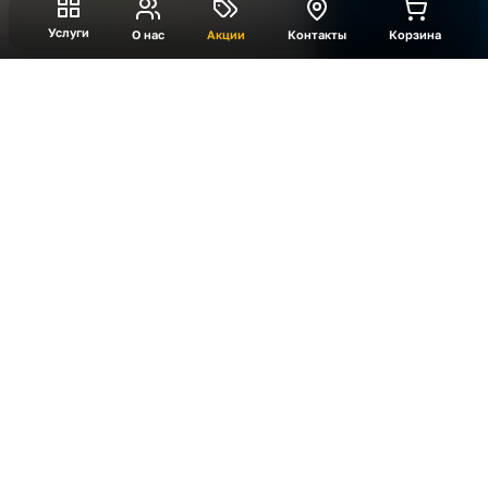
Услуги
О нас
Акции
Контакты
Корзина
Новогодняя Ключница
В ключницу команда вставляет заработанные
ключи. Как только ключи найдены, -
открывается замок ключницы, и команда
забирает подсказку для финального задания.
Идеально подходит для сбора гостей в
качестве игровой станции, конкурсов и
активностей с ведущим.
Эта игровая станция входит в программу