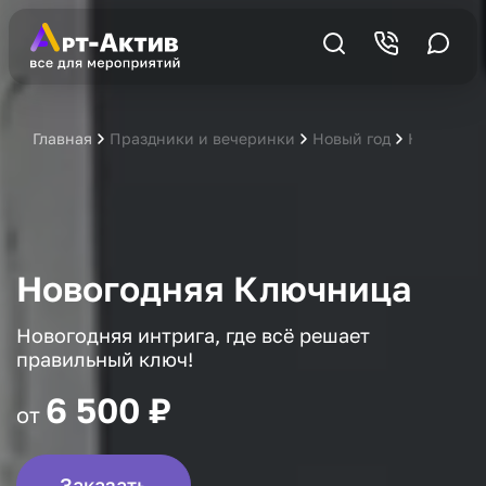
Главная
Праздники и вечеринки
Новый год
Новогодн
Новогодняя Ключница
Новогодняя интрига, где всё решает
правильный ключ!
6 500 ₽
от
Заказать