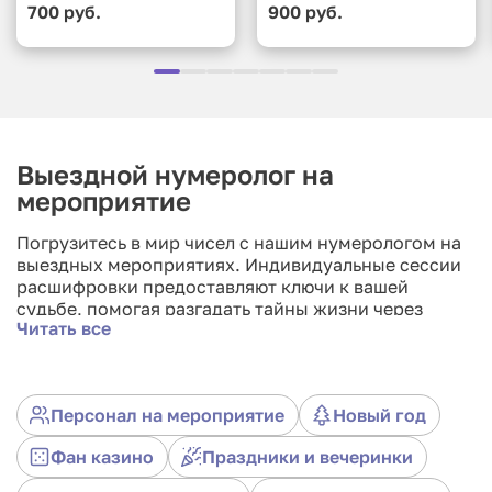
700 руб.
900 руб.
Выездной нумеролог на
мероприятие
Погрузитесь в мир чисел с нашим нумерологом на
выездных мероприятиях. Индивидуальные сессии
расшифровки предоставляют ключи к вашей
судьбе, помогая разгадать тайны жизни через
Читать все
числа. Наши эксперты создадут атмосферу
глубокого самопознания и вдохновения, раскрывая
потенциал каждого участника. Гибкая адаптация
под концепцию события добавляет уникальность
Персонал на мероприятие
Новый год
каждой встрече, позволяя гостям обнаружить
гармонию и смысл в своих числах. Пригласите
Фан казино
Праздники и вечеринки
наших нумерологов в аренду и дарите гостям
увлекательный исследовательский опыт, где цифры