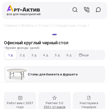
Главная
Мебель
Столы
Стандартные столы
Столы для
Хит
Офисный круглый черный стол
Время аренды (дней)
ещё
1 д
2 д
3 д
4 д
5 д
6 д
Столы для банкета и фуршета
Работаем с 2007
Рейтинг 5.0
Участвуем в
года
350+ отзывов
тендерах