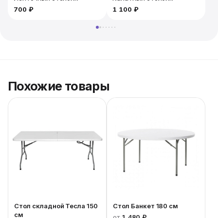
700 ₽
1 100 ₽
1
Похожие товары
Стол складной Тесла 150
Стол Банкет 180 см
см
от
1 480 ₽