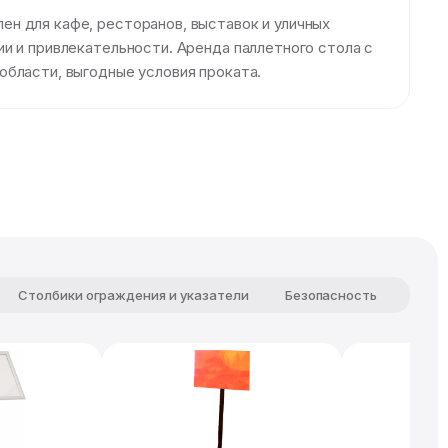
н для кафе, ресторанов, выставок и уличных
и и привлекательности. Аренда паллетного стола с
области, выгодные условия проката.
Столбики ограждения и указатели
Безопасность
Комф