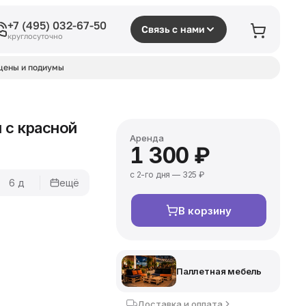
+7 (495) 032-67-50
Связь с нами
круглосуточно
цены и подиумы
 c красной
Аренда
1 300 ₽
с 2-го дня — 325 ₽
6 д
ещё
В корзину
Паллетная мебель
Доставка и оплата