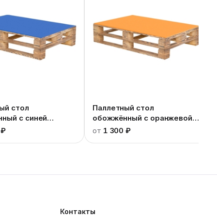
ый стол
Паллетный стол
ный c синей
обожжённый c оранжевой
ицей
столешницей
 ₽
от
1 300 ₽
Контакты