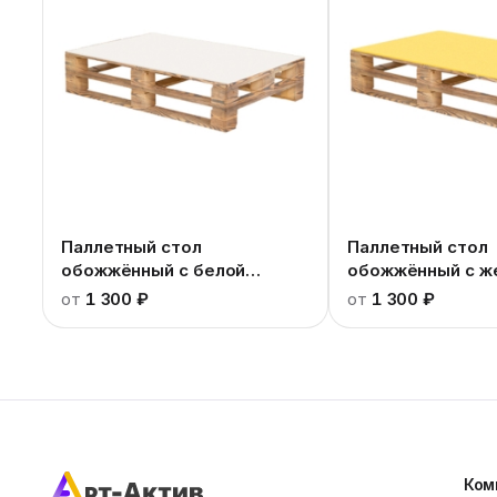
Паллетный стол
Паллетный стол
обожжённый c белой
обожжённый c ж
столешницей
столешницей
от
1 300 ₽
от
1 300 ₽
Ком