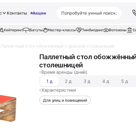
с
Контакты
Акции
Кейтеринг
Батуты
Мастер-классы
Тимбилдинг
Фотозоны
С
Паллетный стол обожжённый c красной столешницей
Паллетный стол обожжённый
столешницей
Время аренды (дней)
1 д
2 д
3 д
4 д
5 д
Характеристики
Для улиц и помещений