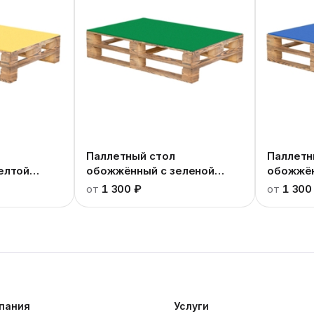
Паллетный стол
Паллетн
елтой
обожжённый c зеленой
обожжён
столешницей
столешн
от
1 300 ₽
от
1 300
пания
Услуги