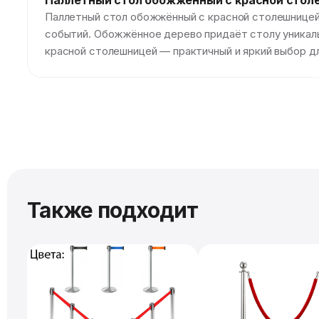
Паллетный стол обожжённый c красной стол
Паллетный стол обожжённый с красной столешницей 
событий. Обожжённое дерево придаёт столу уникальн
красной столешницей — практичный и яркий выбор д
Также подходит