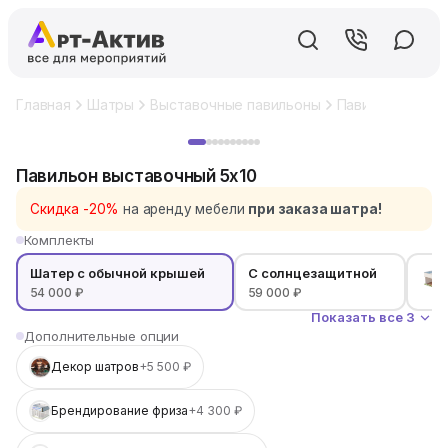
Главная
Шатры
Выставочные павильоны
Павильон выста
Хит
Павильон выставочный 5x10
Скидка -20%
на аренду мебели
при заказа шатра!
Комплекты
Шатер с обычной крышей
С солнцезащитной
54 000 ₽
59 000 ₽
Показать все 3
Дополнительные опции
Декор шатров
+5 500 ₽
Брендирование фриза
+4 300 ₽