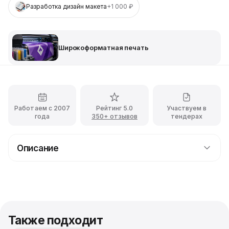
Разработка дизайн макета
+1 000 ₽
Широкоформатная печать
Работаем с 2007
Рейтинг 5.0
Участвуем в
года
350+ отзывов
тендерах
Описание
Печать на баннерной сетке для мероприятий в
Москве
Ищете, где выгодно заказать
печать на баннерной
сетке для мероприятий в Москве
? Наша
типография предлагает профессиональное
Также подходит
изготовление рекламных и декоративных полотен