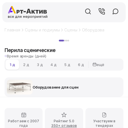
Главная
Сцены и подиумы
Сцены
Оборудование для сце
Хит
Перила сценические
Время аренды (дней)
ещё
1 д
2 д
3 д
4 д
5 д
6 д
Оборудование для сцен
Работаем с 2007
Рейтинг 5.0
Участвуем в
года
350+ отзывов
тендерах