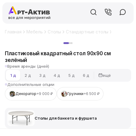
Главная
Мебель
Столы
Стандартные столы
Столы для
Хит
Пластиковый квадратный стол 90x90 см
зелёный
Время аренды (дней)
ещё
1 д
2 д
3 д
4 д
5 д
6 д
Дополнительные опции
Декоратор
+9 000 ₽
Грузчики
+6 500 ₽
Столы для банкета и фуршета