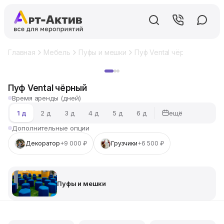
Главная
Мебель
Пуфы и мешки
Пуф Vental чёрный
Хит
Пуф Vental чёрный
Время аренды (дней)
ещё
1 д
2 д
3 д
4 д
5 д
6 д
Дополнительные опции
Декоратор
+9 000 ₽
Грузчики
+6 500 ₽
Пуфы и мешки