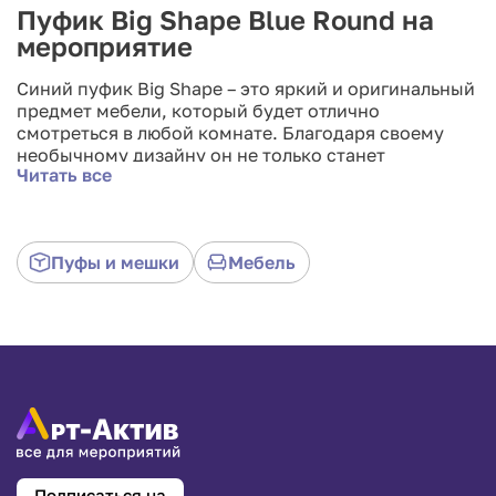
Пуфик Big Shape Blue Round на
мероприятие
Синий пуфик Big Shape – это яркий и оригинальный
предмет мебели, который будет отлично
смотреться в любой комнате. Благодаря своему
необычному дизайну он не только станет
Читать все
украшением интерьера, но и позволит
организовать дополнительное пространство для
сидения. Мягкая часть пуфика выполнена из
поролона, обивка – из прочной ткани. Пуфик может
Пуфы и мешки
Мебель
служить также в качестве дополнительного места
для временного размещения мелких предметов.
Подписаться на