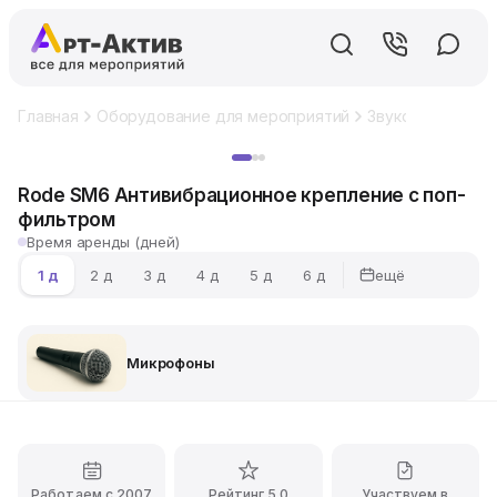
Главная
Оборудование для мероприятий
Звуковое обору
Хит
Rode SM6 Антивибрационное крепление с поп-
фильтром
Время аренды (дней)
ещё
1 д
2 д
3 д
4 д
5 д
6 д
Микрофоны
Работаем с 2007
Рейтинг 5.0
Участвуем в