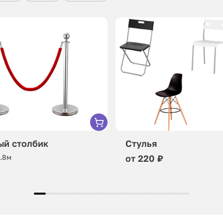
ый столбик
Стулья
0.8м
от 220 ₽