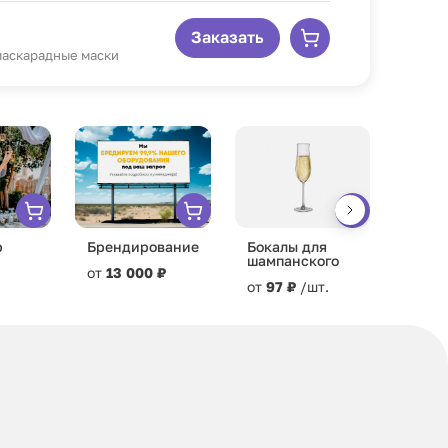
Заказать
| маскарадные маски
р
Брендирование
Бокалы для
Офиц
шампанского
от
13 000 ₽
7 500
от
97 ₽
/шт.