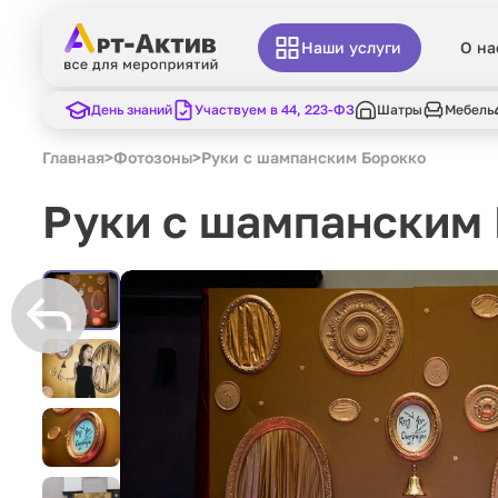
Наши услуги
О на
День знаний
Участвуем в 44, 223-ФЗ
Шатры
Мебель
Главная
>
Фотозоны
>
Руки с шампанским Борокко
Руки с шампанским