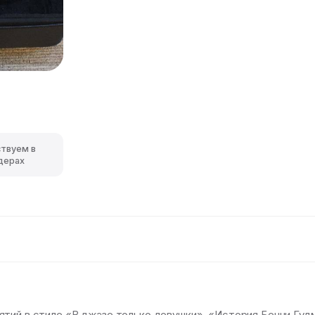
ствуем в
дерах
ятий в стиле «В джазе только девушки», «История Бенни Гу