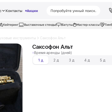
с
Контакты
Акции
Кейтеринг
Выставочные стенды
Батуты
Мастер-классы
Тимб
уховые инструменты
Саксофон Альт
Саксофон Альт
Время аренды (дней)
1 д
2 д
3 д
4 д
5 д