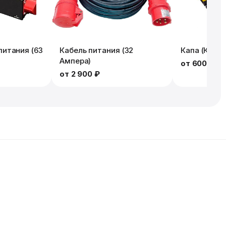
итания (63
Кабель питания (32
Капа (Кабел
Ампера)
от
600 ₽
от
2 900 ₽