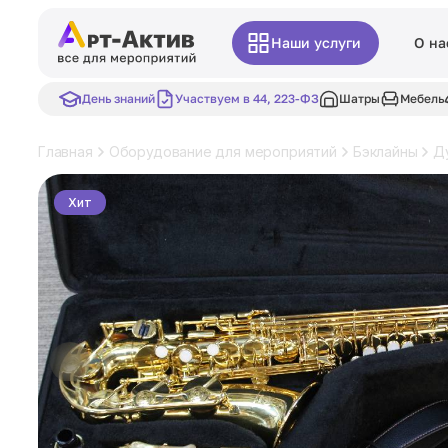
Наши услуги
О на
День знаний
Участвуем в 44, 223-ФЗ
Шатры
Мебель
Главная
Оборудование для мероприятий
Бэклайны
Д
Хит