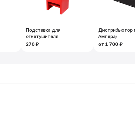
Подставка для
Дистрибьютор п
огнетушителя
Ампера)
270 ₽
от
1 700 ₽