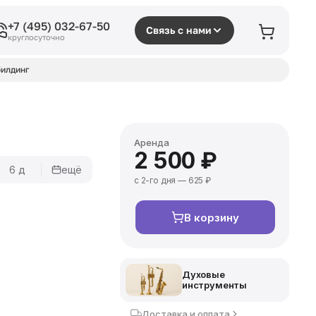
+7 (495) 032-67-50
Связь с нами
круглосуточно
илдинг
Аренда
2 500 ₽
6 д
ещё
с 2-го дня — 625 ₽
В корзину
Духовые
инструменты
Доставка и оплата