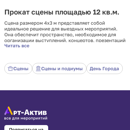
Прокат сцены площадью 12 кв.м.
Сцена размером 4x3 м представляет собой
идеальное решение для выездных мероприятий.
Она обеспечит пространство, необходимое для
организации выступлений, концертов, презентаций
Читать все
и других событий. Сцена имеет прочную
конструкцию, лёгкую в сборке и разборке, что
позволяет быстро подготовить место для
выступления. Наша сцена обеспечит вам удобное
Сцены
Сцены и подиумы
День Города
пространство для выступлений и создаст
профессиональную атмосферу для вашего
мероприятия.
Подписаться на