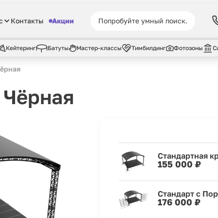
с
Контакты
Акции
Кейтеринг
Батуты
Мастер-классы
Тимбилдинг
Фотозоны
С
Чёрная
 Чёрная
Стандартная к
155 000 ₽
Стандарт с По
176 000 ₽