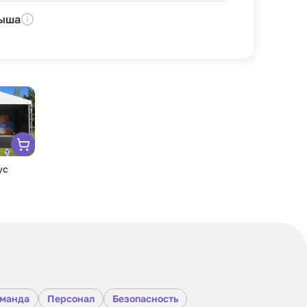
рыша
ус
оманда
Персонал
Безопасность