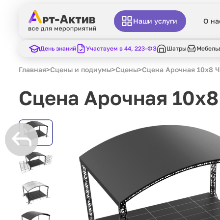
Наши услуги
О на
День знаний
Участвуем в 44, 223-ФЗ
Шатры
Мебель
Главная
>
Сцены и подиумы
>
Сцены
>
Сцена Арочная 10x8 
Сцена Арочная 10x8