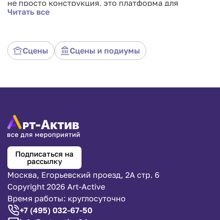
не просто конструкция, это платформа для
Читать все
создания волшебства. Её чёрная окраска, как
чистый холст, готовый принять ваши самые смелые
идеи и превратить их в реальность. Сочетание
величественных размеров и элегантной формы
Сцены
Сцены и подиумы
делает её идеальным фоном для различных
мероприятий: от вечеринок и свадеб до концертов
и фестивалей.
Подписаться на
рассылку
Москва, Егорьевский проезд, 2А стр. 6
Copyright 2026 Art-Active
Время работы: круглосуточно
+7 (495) 032-67-50