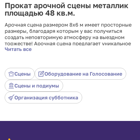
Прокат арочной сцены металлик
площадью 48 кв.м.
Арочная сцена размером 8x6 м имеет просторные
размеры, благодаря которым у вас получиться
создать неповторимую атмосферу на выездном
торжестве! Арочная сцена предлагает уникальное
Читать все
сочетание элегантности и функциональности,
идеально подходящее для шоу, свадеб,
корпоративных событий и прочих мероприятий.
Наша команда профессионалов готова помочь вам
Сцены
Оборудование на Голосование
с настройкой и организацией сцены, а также
предоставить различные дополнительные опции,
Сцены и подиумы
включая освещение и декор, чтобы подчеркнуть её
красоту и создать незабываемые впечатления у
Организация субботника
ваших гостей!