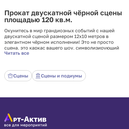
Прокат двускатной чёрной сцены
площадью 120 кв.м.
Окунитесь в мир грандиозных событий с нашей
двускатной сценой размером 12x10 метров в
элегантном чёрном исполнении! Это не просто
сцена, это каркас вашего шоу, символизирующий
Читать все
изысканность и стиль. Чёрный цвет воплощает
элегантность и роскошь, а двускатная форма
придает ей эстетическую привлекательность и
неповторимый шарм. Воплотите в жизнь свои
Сцены
Сцены и подиумы
амбиции и создайте впечатляющие мероприятия с
нашей двускатной сценой в аренду!