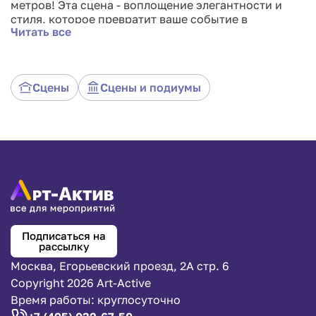
метров! Эта сцена - воплощение элегантности и
стиля, которое превратит ваше событие в
Читать все
неповторимое шоу. Её чёрный цвет символизирует
силу и элегантность, создавая загадочную
атмосферу, которая захватывает внимание и
оставляет незабываемые впечатления. Благодаря
Сцены
Сцены и подиумы
внушительным размерам, она станет визуальным
фокусом вашего мероприятия, привлекая
внимание всех гостей.
Подписаться на
рассылку
Москва, Егорьевский проезд, 2А стр. 6
Copyright 2026 Art-Active
Время работы: круглосуточно