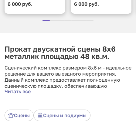
6 000 руб.
6 000 руб.
Прокат двускатной сцены 8х6
металлик площадью 48 кв.м.
Сценический комплекс размером 8x6 м - идеальное
решение для вашего выездного мероприятия.
Данный комплекс предоставляет полноценную
сценическую площадку, обеспечивающую
Читать все
комфортное пространство для выступлений,
концертов, презентаций и других мероприятий. С
его помощью вы сможете создать неповторимую
атмосферу и привлечь внимание аудитории.
Сцены
Сцены и подиумы
Сценический комплекс включает в себя прочную
конструкцию, устойчивую к нагрузкам, а также
наличие лестниц и ограждений для безопасности.