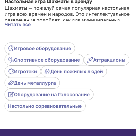
Настольная игра Шахматы в аренду
Шахматы — пожалуй самая популярная настольная
игра всех времен и народов. Это интеллектуальное
развлечение подойдет, как для муниципальных
Читать все
праздников на открытом воздухе, так и для
корпоративов. Заказав в аренду шахматы Вы
можете быть уверены — вокруг игральной доски
сразу соберется группа ценителей этого
Игровое оборудование
развлечения.
Спортивное оборудование
Аттракционы
Игротеки
День пожилых людей
День металлурга
Оборудование на Голосование
Настольно соревновательные