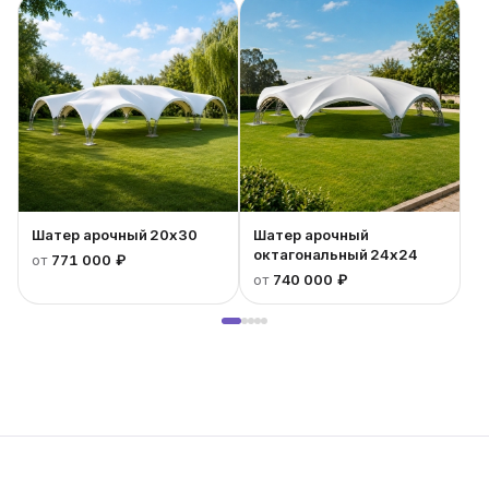
Белая ткань ПВХ, которая покрывает верхнюю
часть, может также закрывать и торцевые стороны
шатра, создавая уютную атмосферу внутри при
возможном ухудшении погодных условий.
Шатер арочный 20x30
Шатер арочный
октагональный 24x24
от
771 000 ₽
от
740 000 ₽