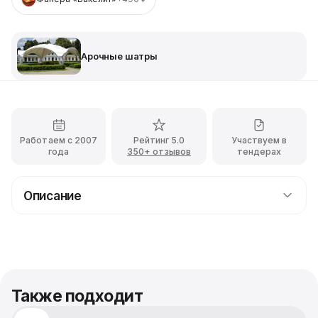
Арочные шатры
Работаем с 2007
Рейтинг 5.0
Участвуем в
года
350+ отзывов
тендерах
Описание
Арочный шатер Дюна 36 кв. м в аренду на
мероприятие
Шатер арочный «Дюна» – это каркасно-тентовая
конструкция, имеющая квадратную форму в
поперечнике со стороной 6 м. Таким образом, она
Также подходит
накрывает площадь в 36 м², позволяя разместить