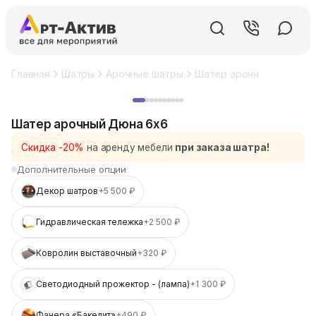
Главная
Шатры
Арочные шатры
Шатер арочный Дюна 6
Хит
Шатер арочный Дюна 6x6
Скидка -20%
на аренду мебели
при заказа шатра!
Дополнительные опции
Декор шатров
+5 500 ₽
Гидравлическая тележка
+2 500 ₽
Ковролин выставочный
+320 ₽
Светодиодный прожектор - (лампа)
+1 300 ₽
Фанера «Бакелит»
+490 ₽