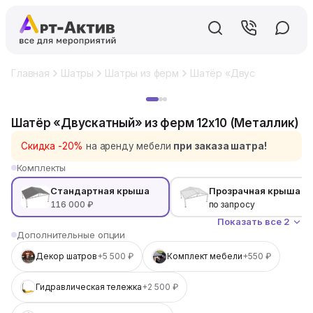
Главная
Шатры
Шатры из ферм
Шатёр «Двускатный» из ф
Хит
Шатёр «Двускатный» из ферм 12x10 (Металлик)
Скидка -20%
на аренду мебели
при заказа шатра!
Комплекты
Стандартная крыша
Прозрачная крыша
116 000 ₽
по запросу
Показать все 2
Дополнительные опции
Декор шатров
+5 500 ₽
Комплект мебели
+550 ₽
Гидравлическая тележка
+2 500 ₽