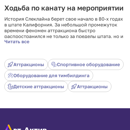
Ходьба по канату на мероприятии
История Слеклайна берет свое начало в 80-х годах
в штате Калифорния. За небольшой промежуток
времени феномен аттракциона быстро
распространился не только за пределы штата, но и
Читать все
по всему миру. Slackline — это натяжная
эластичная полоска шириной 3-6 см, крепящаяся
между двумя объектами, по которой человек
должен пройтись сохраняя равновесие. Аренда
Аттракционы
Спортивное оборудование
Слеклайна прекрасно подойдет для мероприятий
на природе или соревновательных тимбилдингов.
Оборудование для тимбилдинга
Также на сайте Арт-Актив Вы можете приобрести
страховочные маты, во избежание несчастных
Детские аттракционы
Аттракционы
случаев и травм.