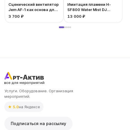
Сценический вентилятор
Имитация пламени H-
Jem AF-1 как основа для
SF800 Water Mist DJ
имитации костра
Power
3 700 ₽
13 000 ₽
3
Услуги. Оборудование. Организация
мероприятий.
★ 5.0
на Яндексе
Подписаться на рассылку