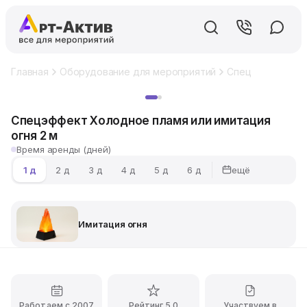
Главная
Оборудование для мероприятий
Спецэффекты
Хит
Спецэффект Холодное пламя или имитация
огня 2 м
Время аренды (дней)
ещё
1 д
2 д
3 д
4 д
5 д
6 д
Имитация огня
Работаем с 2007
Рейтинг 5.0
Участвуем в