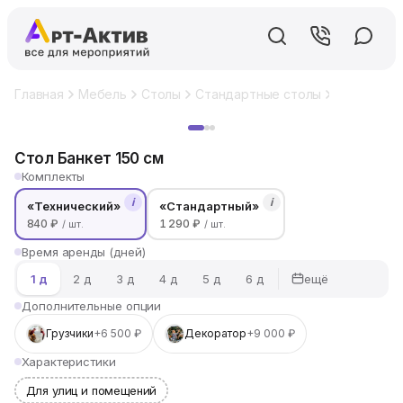
Главная
Мебель
Столы
Стандартные столы
Столы для
Хит
Стол Банкет 150 см
Комплекты
i
i
«Технический»
«Стандартный»
840 ₽
1 290 ₽
/ шт.
/ шт.
Время аренды (дней)
ещё
1 д
2 д
3 д
4 д
5 д
6 д
Дополнительные опции
Грузчики
+6 500 ₽
Декоратор
+9 000 ₽
Характеристики
Для улиц и помещений