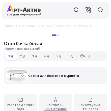
Главная
Мебель
Столы
Стандартные столы
Столы для
Хит
Cтол бочка белая
Время аренды (дней)
ещё
1 д
2 д
3 д
4 д
5 д
6 д
Столы для банкета и фуршета
Работаем с 2007
Рейтинг 5.0
Участвуем в
года
350+ отзывов
тендерах