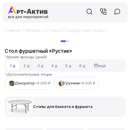
Главная
Мебель
Столы
Стандартные столы
Столы для
Хит
Стол фуршетный «Рустик»
Время аренды (дней)
ещё
1 д
2 д
3 д
4 д
5 д
6 д
Дополнительные опции
Декоратор
+9 000 ₽
Грузчики
+6 500 ₽
Столы для банкета и фуршета