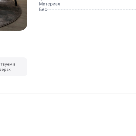
Материал
Вес
ствуем в
дерах