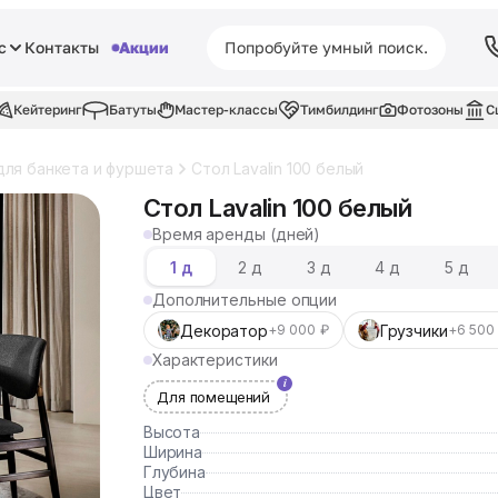
с
Контакты
Акции
Кейтеринг
Батуты
Мастер-классы
Тимбилдинг
Фотозоны
С
для банкета и фуршета
Стол Lavalin 100 белый
Стол Lavalin 100 белый
Время аренды (дней)
1 д
2 д
3 д
4 д
5 д
Дополнительные опции
Декоратор
Грузчики
+9 000 ₽
+6 500
Характеристики
Для помещений
Высота
Ширина
Глубина
Цвет