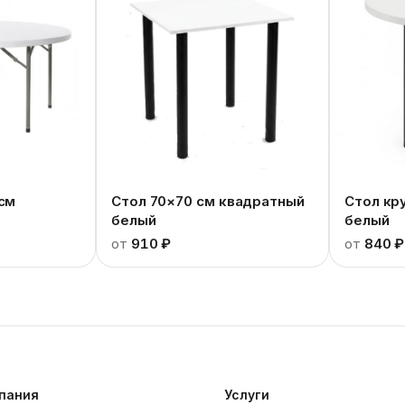
 см
Стол 70×70 см квадратный
Стол кр
белый
белый
от
910 ₽
от
840 ₽
пания
Услуги