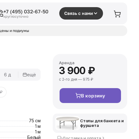
+7 (495) 032-67-50
Связь с нами
круглосуточно
цены и подиумы
Аренда
3 900 ₽
6 д
ещё
с 2-го дня — 975 ₽
 ₽
В корзину
75 см
Столы для банкета и
фуршета
1 м
1 м
Белый
Доставка и оплата