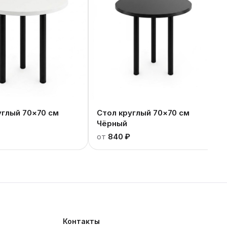
углый 70×70 см
Стол круглый 70×70 см
Чёрный
от
840 ₽
Контакты