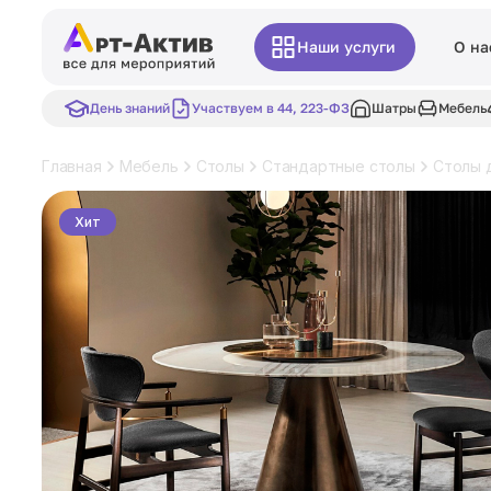
Наши услуги
О на
День знаний
Участвуем в 44, 223-ФЗ
Шатры
Мебель
Главная
Мебель
Столы
Стандартные столы
Столы 
Хит