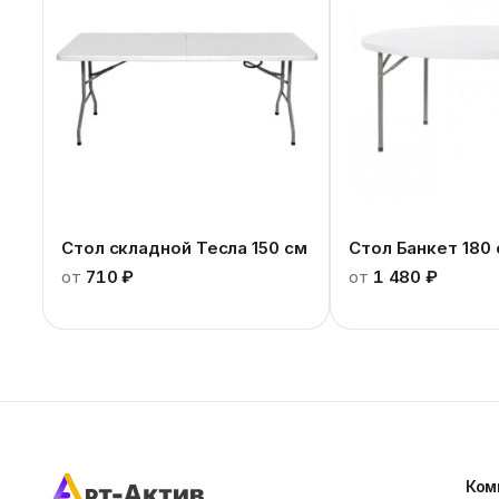
Стол складной Тесла 150 см
Стол Банкет 180
от
710 ₽
от
1 480 ₽
Ком