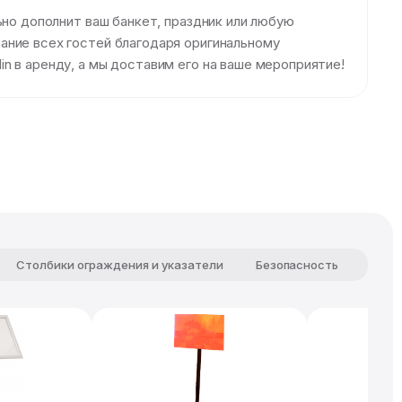
ьно дополнит ваш банкет, праздник или любую
ание всех гостей благодаря оригинальному
n в аренду, а мы доставим его на ваше мероприятие!
Столбики ограждения и указатели
Безопасность
Комф