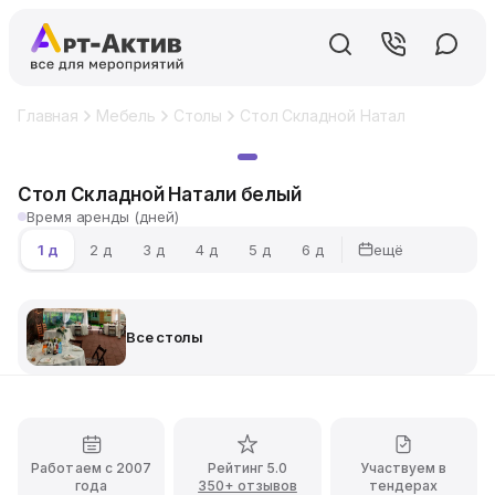
Главная
Мебель
Столы
Стол Складной Натали белый
Хит
Стол Складной Натали белый
Время аренды (дней)
ещё
1 д
2 д
3 д
4 д
5 д
6 д
Все столы
Работаем с 2007
Рейтинг 5.0
Участвуем в
года
350+ отзывов
тендерах