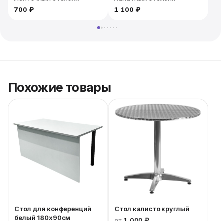
700 ₽
1 100 ₽
1
Похожие товары
Стол для конференций
Стол калисто круглый
белый 180x90см
от
1 000 ₽