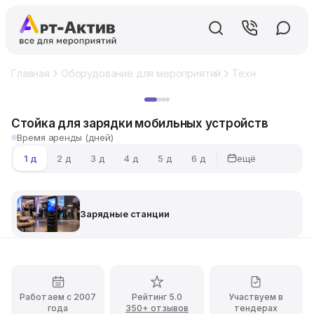
Главная
Оборудование для мероприятий
Техническое об
Хит
Стойка для зарядки мобильных устройств
Время аренды (дней)
ещё
1 д
2 д
3 д
4 д
5 д
6 д
Зарядные станции
Работаем с 2007
Рейтинг 5.0
Участвуем в
года
350+ отзывов
тендерах