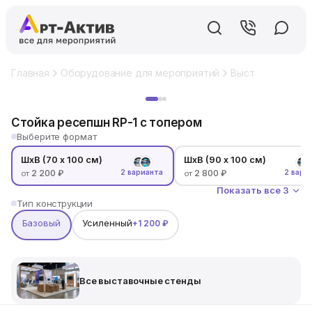
Главная
Оборудование для мероприятий
Выставочный ст
Хит
Стойка ресепшн RP-1 с топером
Выберите формат
ШхВ (70 x 100 см)
ШхВ (90 x 100 см)
2 200 ₽
2 800 ₽
2 варианта
2 вари
от
от
Показать все 3
Тип конструкции
Базовый
Усиленный
+1 200 ₽
Все выставочные стенды