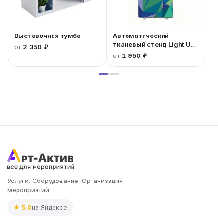
Выставочная тумба
Автоматический
тканевый стенд Light Up
от
2 350 ₽
с односторонней
от
1 950 ₽
печатью
Услуги. Оборудование. Организация
мероприятий.
★ 5.0
на Яндексе