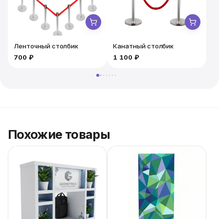
полностью готовое к работе брендированное место.
Ленточный столбик
Канатный столбик
700 ₽
1 100 ₽
1
Похожие товары