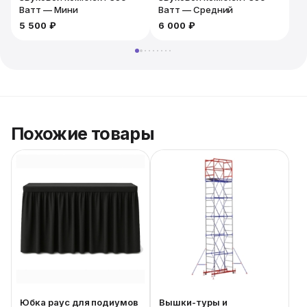
Ватт — Мини
Ватт — Средний
5 500 ₽
6 000 ₽
6
Похожие товары
Юбка раус для подиумов
Вышки-туры и