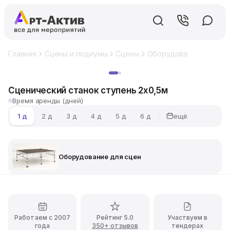
Главная
Сцены и подиумы
Сцены
Оборудование для сце
Хит
Сценический станок ступень 2х0,5м
Время аренды (дней)
ещё
1 д
2 д
3 д
4 д
5 д
6 д
Оборудование для сцен
Работаем с 2007
Рейтинг 5.0
Участвуем в
года
350+ отзывов
тендерах