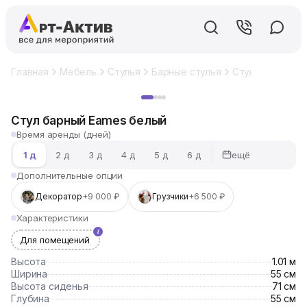
Главная
Мебель
Стулья
Барные стулья
Стул барный E
Хит
Стул барный Eames белый
Время аренды (дней)
ещё
1 д
2 д
3 д
4 д
5 д
6 д
Дополнительные опции
Декоратор
+9 000 ₽
Грузчики
+6 500 ₽
Характеристики
Для помещений
Высота
1.01 м
Ширина
55 см
Высота сиденья
71 см
Глубина
55 см