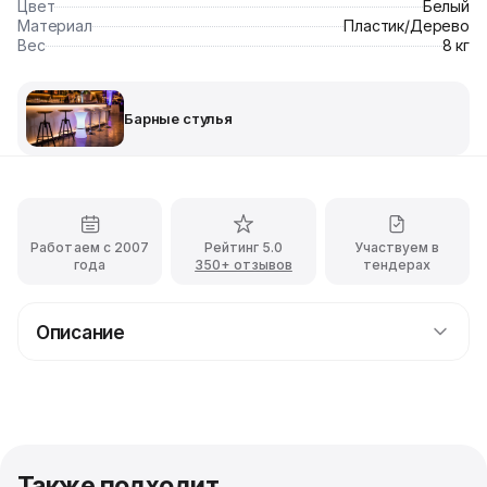
Цвет
Белый
Материал
Пластик/Дерево
Вес
8 кг
Барные стулья
Работаем с 2007
Рейтинг 5.0
Участвуем в
года
350+ отзывов
тендерах
Описание
Прокат барного стула Eames белого цвета с
доставкой
Барный стул Eames отлично подходит под любое
мероприятие, банкет или торжество. Белое сиденье
выполнено из безопасного пластика, а его форма
Также подходит