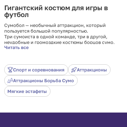
Гигантский костюм для игры в
футбол
Сумобол — необычный аттракцион, который
пользуется большой популярностью.
Три сумоиста в одной команде, три в другой,
неудобные и громоздкие костюмы борцов сумо,
Читать все
маленькие надувные ворота, большой мяч — и море
удовольствия и позитива как для игроков, так и для
зрителей!
Идеальное командное развлечение, соединяющие в
Спорт и соревнования
Аттракционы
себе сумо и игру в гигантский мяч.
Хотите получить море позитива, смеха и веселья -
Аттракционы Борьба Сумо
выбирайте аттракцион сумобол!
Данный аттракцион — идеальный вариант для
Мягкие эстафеты
корпоративных выездов, тимбилдинга и
всевозможных конкурсов.