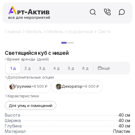
Главная
Мебель
Мебель с подсветкой
Светящийся куб 
Хит
Светящийся куб с нишей
Время аренды (дней)
ещё
1 д
2 д
3 д
4 д
5 д
6 д
Дополнительные опции
Грузчики
+6 500 ₽
Декоратор
+9 000 ₽
Характеристики
Для улиц и помещений
Высота
40 см
Ширина
40 см
Глубина
40 см
Материал
Пластик