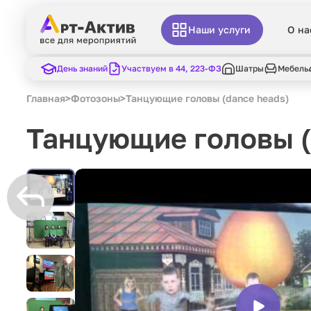
Наши услуги
О на
День знаний
Участвуем в 44, 223-ФЗ
Шатры
Мебель
Главная
>
Фотозоны
>
Танцующие головы (dance heads)
Танцующие головы (