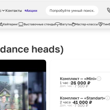
с
Контакты
Акции
Кейтеринг
Выставочные стенды
Батуты
Мастер-классы
Тимб
dance heads)
Комплект — «Mini»
26 000 ₽
1 час -
7 500 ₽
Доп. час -
Комплект — «Standart»
41 000 ₽
2 часа -
7 500 ₽
Доп. час -