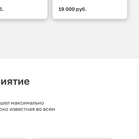
б.
19 000 руб.
риятие
рошел максимально
око известная во всем
но лишь выбрать от