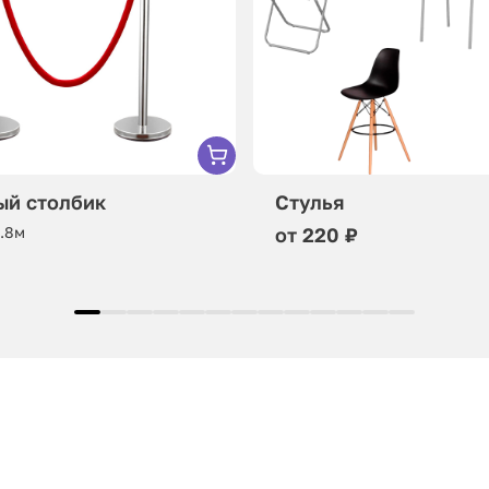
ый столбик
Стулья
0.8м
от 220 ₽