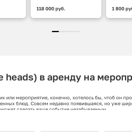
118 000 руб.
1 800 ру
 heads) в аренду на мероп
ик или мероприятие, конечно, хотелось бы, чтоб он п
еденных блюд. Совсем недавно появившаяся, но уже шир
оможет сделать ваше событие незабываемым.
овы? Это занимательное развлечение, для которого нуж