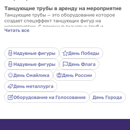
Танцующие трубы в аренду на мероприятие
Танцующие трубы — это оборудование которое
создает спецэффект танцующих фигур на
мероприятии. С помощью тканевых труб и
Читать все
поднятия воздушных потоков вверх, визуально
создается ощущение, как будто, трубы танцуют.
Это придает приятный и незабываемый антураж на
мероприятии.
Надувные фигуры
День Победы
Надувные фигуры
День Флага
День Смайлика
День России
День металлурга
Оборудование на Голосование
День Города