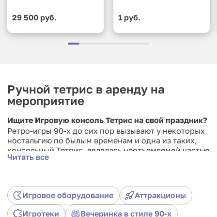
29 500 руб.
1 руб.
Ручной тетрис в аренду на
мероприятие
Ищите Игровую консоль Тетрис на свой праздник?
Ретро-игры 90-х до сих пор вызывают у некоторых
ностальгию по былым временам и одна из таких,
консольный Тетрис, являлась неотъемлемой частью
Читать все
жизни многих детей и подростков того времени. В
настоящее время их давно сняли с производства по
ряду причин, но Вы можете взять тетрис в аренду
для ребенка на любое мероприятие или праздник.
Игровое оборудование
Аттракционы
Взяв тетрис в прокат, Вы подарите детям
Игротеки
Вечеринка в стиле 90-х