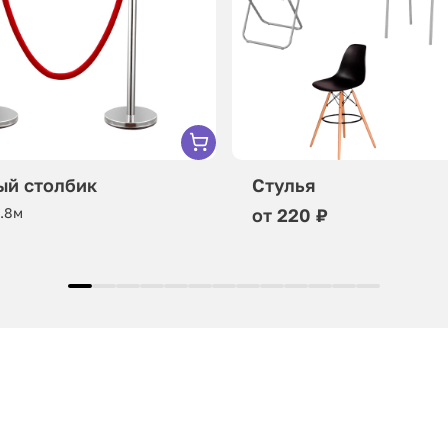
ый столбик
Стулья
0.8м
от 220 ₽