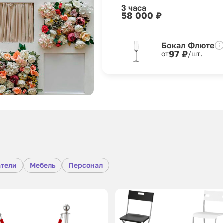
3 часа
58 000 ₽
Бокал Флюте
97 ₽
от
/шт.
атели
Мебель
Персонал