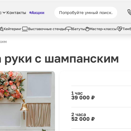
с
Контакты
Акции
Кейтеринг
Выставочные стенды
Батуты
Мастер-классы
Тимб
ким
 руки с шампанским
1 час
39 000 ₽
2 часа
52 000 ₽