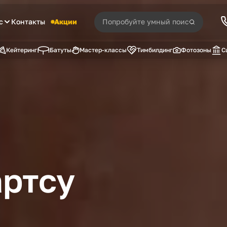
с
Контакты
Акции
Кейтеринг
Батуты
Мастер-классы
Тимбилдинг
Фотозоны
С
артсу