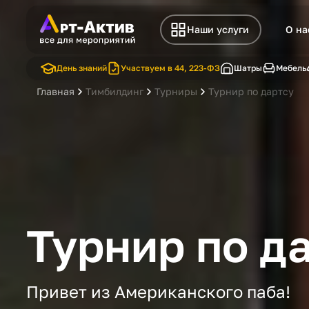
Наши услуги
О на
День знаний
Участвуем в 44, 223-ФЗ
Шатры
Мебель
Главная
Тимбилдинг
Турниры
Турнир по дартсу
Турнир по д
Привет из Американского паба!