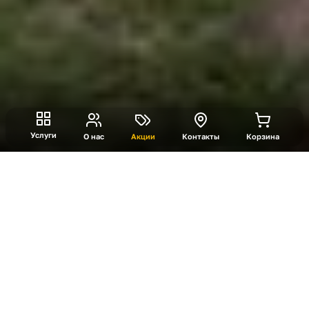
Услуги
О нас
Акции
Контакты
Корзина
Турнир по крестикам
ноликам
Прикольно вспоминаешь, как играл в крестики-
нолики с соседом по парте? У нас есть кое-что
получше в этой теме! Забудь о ностальгических